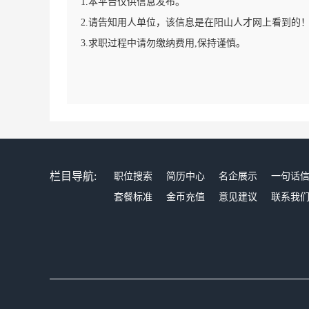
1.本平台仅供信息发布。
2.请告知用人单位，该信息是在阳山人才网上看到的
3.求职过程中请勿缴纳费用,保持谨慎。
栏目导航:
职位搜索
简历中心
名企展示
一句话
套餐标准
金币充值
意见建议
联系我