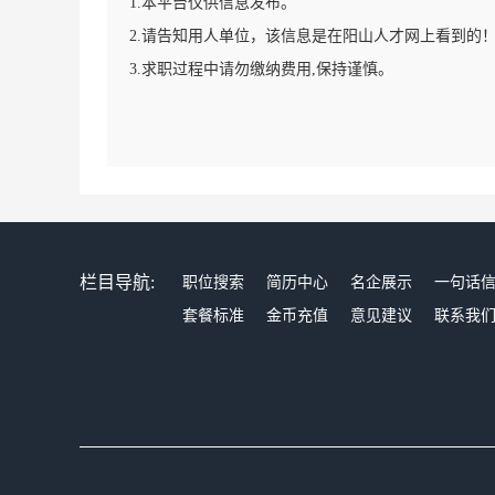
1.本平台仅供信息发布。
2.请告知用人单位，该信息是在阳山人才网上看到的
3.求职过程中请勿缴纳费用,保持谨慎。
栏目导航:
职位搜索
简历中心
名企展示
一句话
套餐标准
金币充值
意见建议
联系我