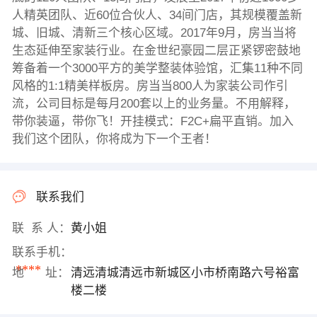
人精英团队、近60位合伙人、34间门店，其规模覆盖新
城、旧城、清新三个核心区域。2017年9月，房当当将
生态延伸至家装行业。在金世纪豪园二层正紧锣密鼓地
筹备着一个3000平方的美学整装体验馆，汇集11种不同
风格的1:1精美样板房。房当当800人为家装公司作引
流，公司目标是每月200套以上的业务量。不用解释，
带你装逼，带你飞！开挂模式：F2C+扁平直销。加入
我们这个团队，你将成为下一个王者！
联系我们
联 系 人：
黄小姐
联系手机：
****
地 址：
清远清城清远市新城区小市桥南路六号裕富
楼二楼