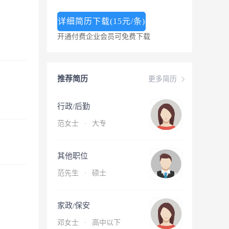
详细简历下载(15元/条)
开通付费企业会员可免费下载
推荐简历
更多简历
行政/后勤
范女士
·
大专
其他职位
范先生
·
硕士
家政/保安
邓女士
·
高中以下